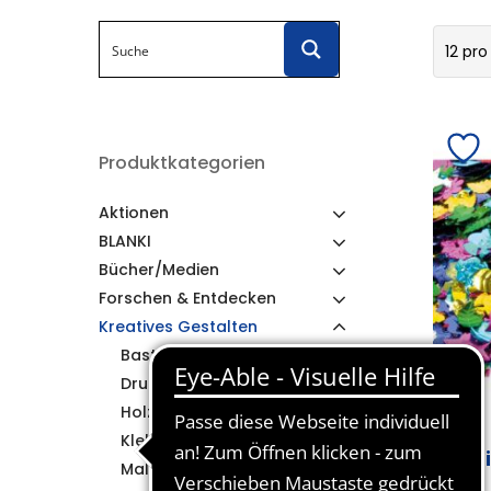
12 pro
Produktkategorien
Aktionen
BLANKI
Bücher/Medien
Forschen & Entdecken
Kreatives Gestalten
Bastelsätze
Drucken
Holz
Klebstoffe
Pa
Malen & Zeichnen