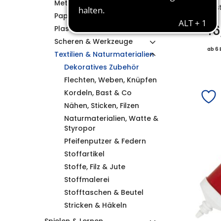
Metall & Kunststoff
Bes
Papier, Karton & Folie
1
Plastisches Gestalten
Scheren & Werkzeuge
ab 6 
Textilien & Naturmaterialien
Dekoratives Zubehör
Flechten, Weben, Knüpfen
Kordeln, Bast & Co
Nähen, Sticken, Filzen
Naturmaterialien, Watte &
Styropor
Pfeifenputzer & Federn
Stoffartikel
Stoffe, Filz & Jute
Stoffmalerei
Stofftaschen & Beutel
Stricken & Häkeln