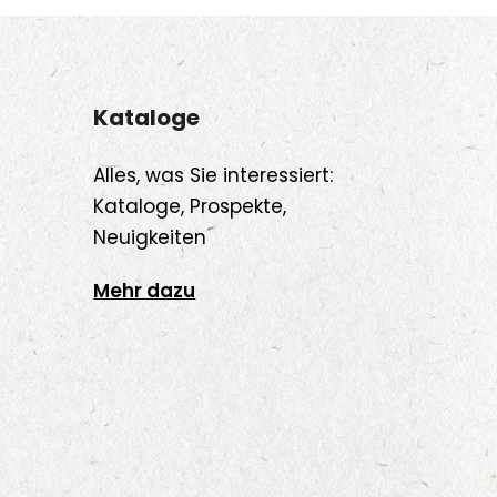
uktseite
hlt
Kataloge
den
Alles, was Sie interessiert:
Kataloge, Prospekte,
Neuigkeiten
Mehr dazu