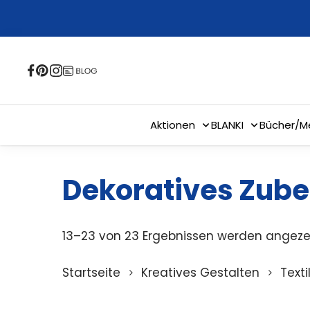
Skip
to
main
content
Aktionen
BLANKI
Bücher/M
Dekoratives Zube
13–23 von 23 Ergebnissen werden angeze
Startseite
Kreatives Gestalten
Text