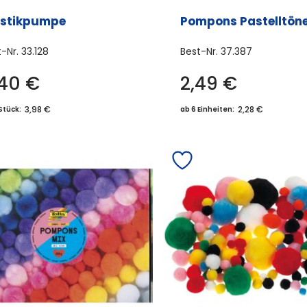
astikpumpe
Pompons Pastelltön
t-Nr.
33.128
Best-Nr.
37.387
,40
€
2,49
€
3,98 €
2,28 €
Stück:
ab 6 Einheiten: