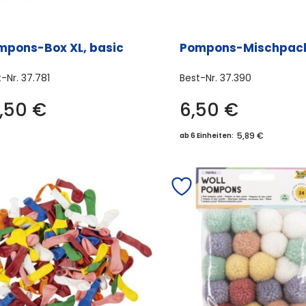
mpons-Box XL, basic
Pompons-Mischpac
t-Nr.
37.781
Best-Nr.
37.390
6,50
€
6,50
€
5,89 €
ab 6 Einheiten: