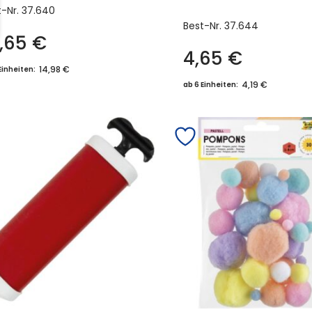
t-Nr.
37.640
Best-Nr.
37.644
6,65
€
4,65
€
14,98 €
Einheiten:
4,19 €
ab 6 Einheiten: