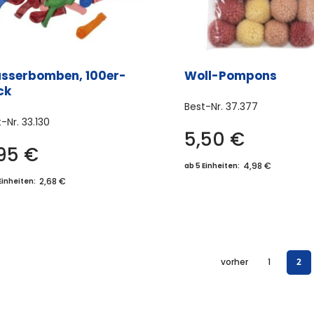
sserbomben, 100er-
Woll-Pompons
ck
Best-Nr.
37.377
t-Nr.
33.130
5,50
€
Dies
,95
€
Prod
4,98 €
ab 5 Einheiten:
weis
2,68 €
Einheiten:
meh
Vari
auf.
Die
vorher
1
2
Opti
könn