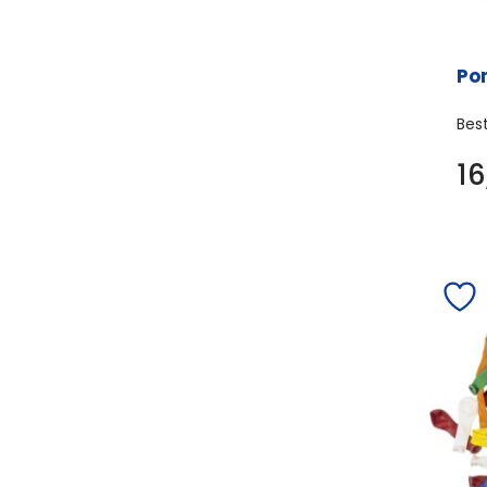
Po
Bes
1