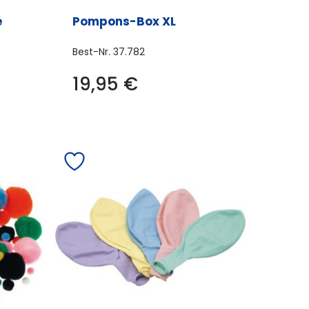
e
Pompons-Box XL
Best-Nr.
37.782
Dieses
19,95
€
Produkt
weist
mehrere
Varianten
auf.
Die
Optionen
können
auf
der
Produktseite
gewählt