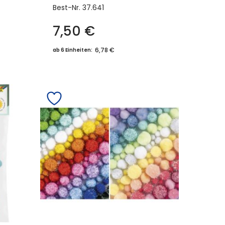
Best-Nr.
37.641
7,50
€
6,78 €
ab 6 Einheiten: