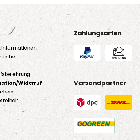
auf
der
Prod
gewä
Zahlungsarten
wer
dinformationen
tsuche
fsbelehrung
Versandpartner
ation/Widerruf
schein
freiheit