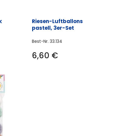
werden
k
Riesen-Luftballons
pastell, 3er-Set
Best-Nr.
33.134
6,60
€