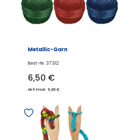
der
Produktseite
gewählt
werden
Metallic-Garn
Best-Nr.
37.512
6,50
€
Dieses
Produkt
5,88 €
ab 5 Stück:
weist
mehrere
Varianten
auf.
Die