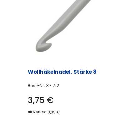
können
auf
der
Produktseite
gewählt
werden
Wollhäkelnadel, Stärke 8
Best-Nr.
37.712
3,75
€
3,39 €
ab 5 Stück: