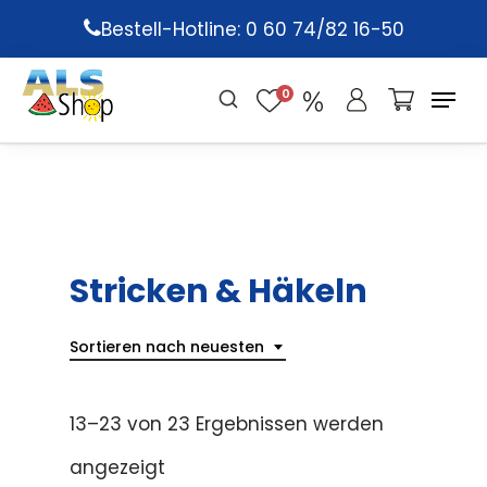
Skip
Bestell-Hotline: 0 60 74/82 16-50
to
main
0
content
Stricken & Häkeln
Sortieren nach neuesten
13–23 von 23 Ergebnissen werden
angezeigt