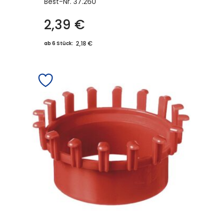
Best-Nr.
37.260
2,39
€
2,18 €
ab 6 Stück: