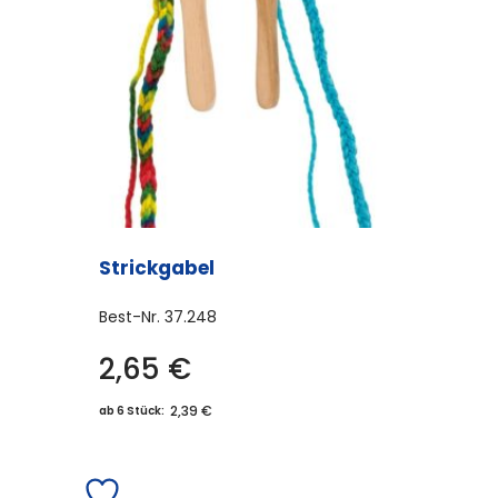
Optionen
können
auf
der
Produktseite
gewählt
werden
Strickgabel
Best-Nr.
37.248
2,65
€
2,39 €
ab 6 Stück: