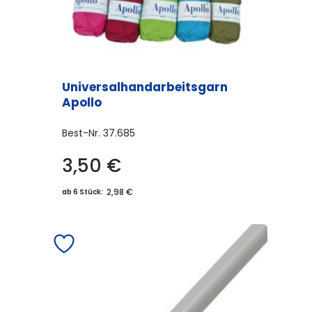
Universalhandarbeitsgarn
Apollo
Best-Nr.
37.685
3,50
€
Dieses
Produkt
2,98 €
ab 6 Stück:
weist
mehrere
Varianten
auf.
Die
Optionen