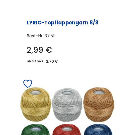
LYRIC-Topflappengarn 8/8
Best-Nr.
37.511
2,99
€
Dieses
Produkt
2,70 €
ab 6 Stück:
weist
mehrere
Varianten
auf.
Die
Optionen
können
auf