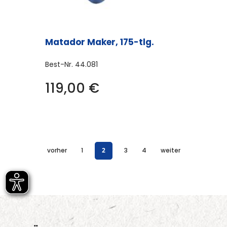
Matador Maker, 175-tlg.
Best-Nr.
44.081
119,00
€
vorher
1
2
3
4
weiter