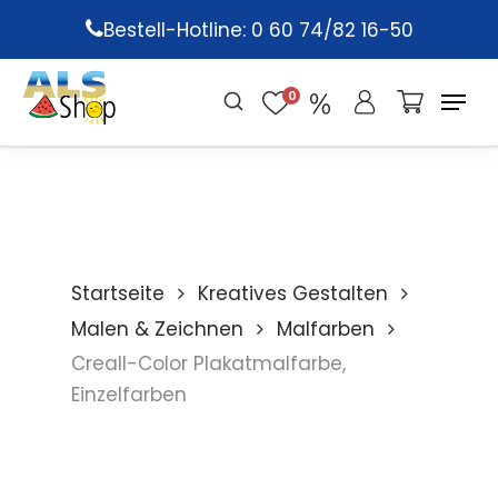
Skip
Bestell-Hotline: 0 60 74/82 16-50
to
main
0
content
Startseite
Kreatives Gestalten
Malen & Zeichnen
Malfarben
Creall-Color Plakatmalfarbe,
Einzelfarben