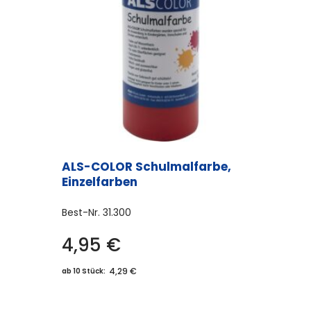
ALS-COLOR Schulmalfarbe,
Einzelfarben
Best-Nr.
31.300
4,95
€
Dieses
Produkt
4,29 €
ab 10 Stück:
weist
mehrere