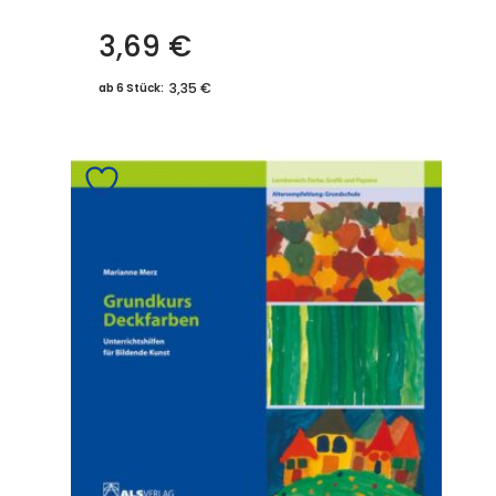
3,69
€
3,35 €
ab 6 Stück: