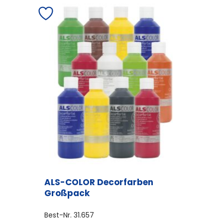
Varianten
auf.
Die
Optionen
können
auf
der
Produktseite
gewählt
werden
ALS-COLOR Decorfarben
Großpack
Best-Nr.
31.657