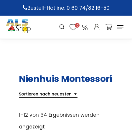
Skip
Bestell-Hotline: 0 60 74/82 16-50
to
main
0
content
Nienhuis Montessori
Sortieren nach neuesten
1–12 von 34 Ergebnissen werden
angezeigt