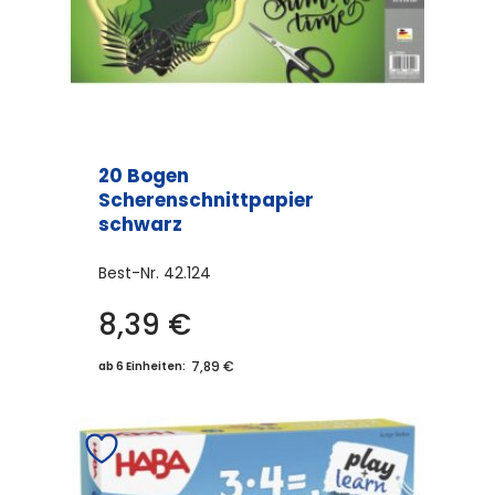
20 Bogen
Scherenschnittpapier
schwarz
Best-Nr.
42.124
8,39
€
7,89 €
ab 6 Einheiten: