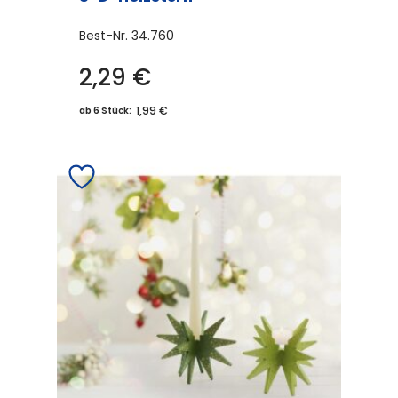
Best-Nr.
34.760
2,29
€
1,99 €
ab 6 Stück: