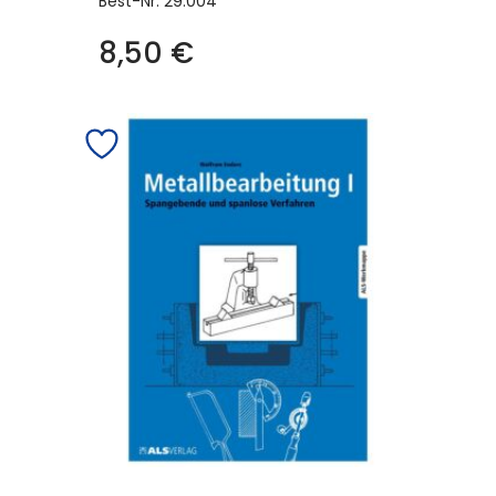
Best-Nr.
29.004
8,50
€