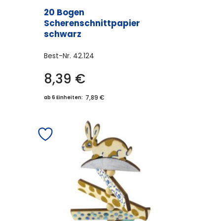
20 Bogen
Scherenschnittpapier
schwarz
Best-Nr.
42.124
8,39
€
7,89 €
ab 6 Einheiten: