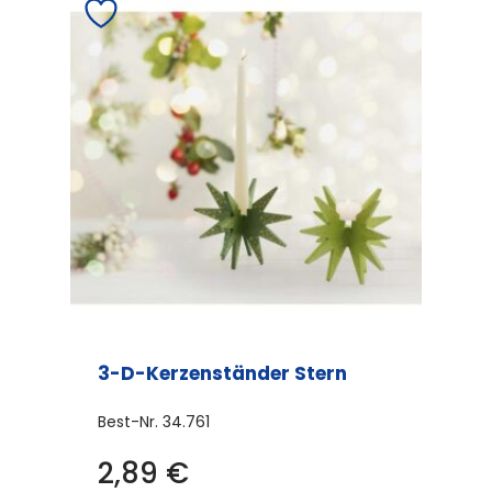
3-D-Kerzenständer Stern
Best-Nr.
34.761
2,89
€