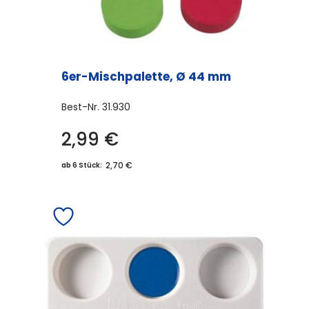
6er-Mischpalette, Ø 44 mm
Best-Nr.
31.930
2,99
€
2,70 €
ab 6 Stück: