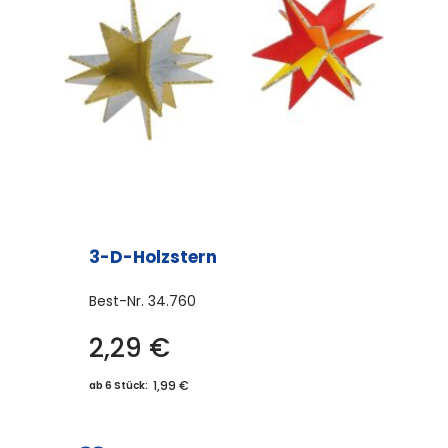
3-D-Holzstern
Best-Nr.
34.760
2,29
€
1,99 €
ab 6 Stück: