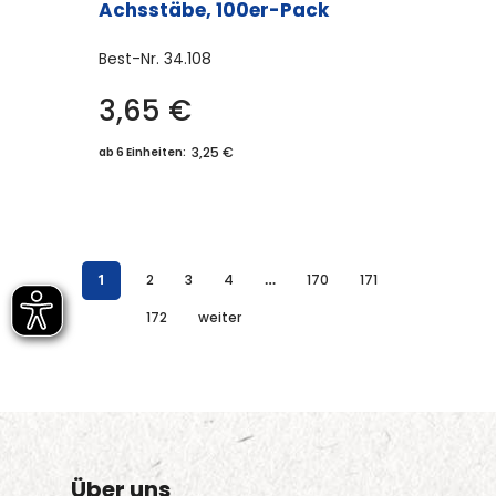
Achsstäbe, 100er-Pack
Best-Nr.
34.108
3,65
€
3,25 €
ab 6 Einheiten:
1
2
3
4
…
170
171
172
weiter
Über uns