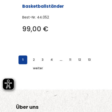
Basketballständer
Best-Nr.
44.052
99,00
€
1
2
3
4
…
11
12
13
weiter
Über uns