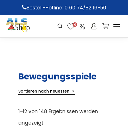
Skip
Bestell-Hotline: 0 60 74/82 16-50
to
main
0
content
Bewegungsspiele
Sortieren nach neuesten
1–12 von 148 Ergebnissen werden
angezeigt