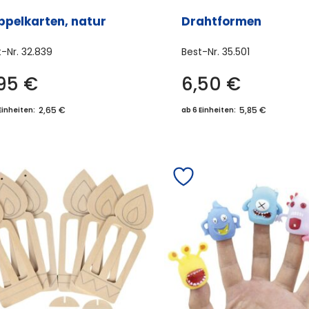
ppelkarten, natur
Drahtformen
t-Nr.
32.839
Best-Nr.
35.501
,95
€
6,50
€
Dies
Prod
2,65 €
5,85 €
Einheiten:
ab 6 Einheiten:
weis
meh
Vari
auf.
Die
Opti
könn
auf
der
Prod