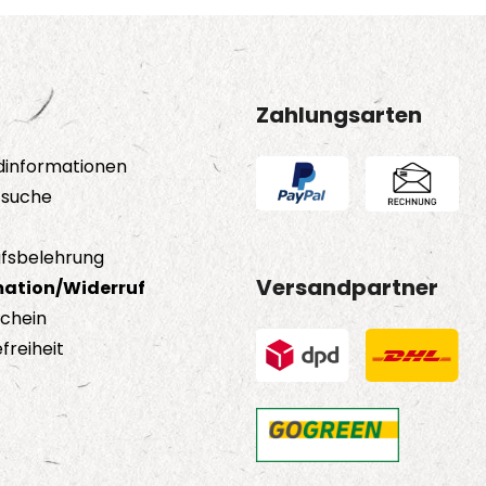
könn
auf
der
Prod
Zahlungsarten
gewä
wer
dinformationen
tsuche
fsbelehrung
Versandpartner
ation/Widerruf
schein
freiheit