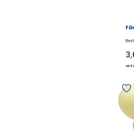
Fäd
Bes
3
ab 6 