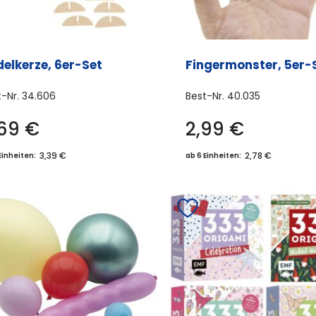
gewä
wer
elkerze, 6er-Set
Fingermonster, 5er-
t-Nr.
34.606
Best-Nr.
40.035
,69
€
2,99
€
3,39 €
2,78 €
Einheiten:
ab 6 Einheiten: