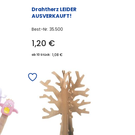
Drahtherz LEIDER
AUSVERKAUFT!
Best-Nr.
35.500
es
1,20
€
ukt
t
1,08 €
ab 10 Stück:
rere
anten
onen
en
uktseite