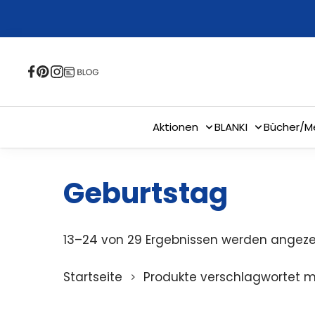
Skip
to
main
content
Aktionen
BLANKI
Bücher/M
Geburtstag
13–24 von 29 Ergebnissen werden angeze
Startseite
Produkte verschlagwortet m