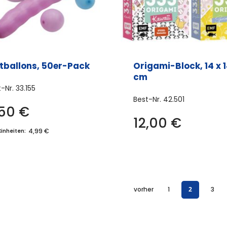
ftballons, 50er-Pack
Origami-Block, 14 x 
cm
t-Nr.
33.155
Best-Nr.
42.501
,50
€
Dies
12,00
€
Prod
4,99 €
Einheiten:
weis
meh
Vari
auf.
vorher
1
2
3
Die
Opti