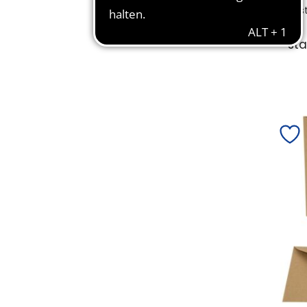
Bes
st