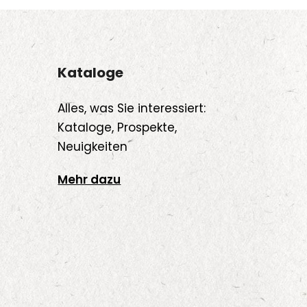
en
uktseite
Kataloge
hlt
den
Alles, was Sie interessiert:
Kataloge, Prospekte,
Neuigkeiten
Mehr dazu