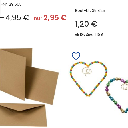
t-Nr.
29.505
Best-Nr.
35.425
4,95
€
2,95
€
att
nur
1,20
€
1,10 €
ab 10 Stück: