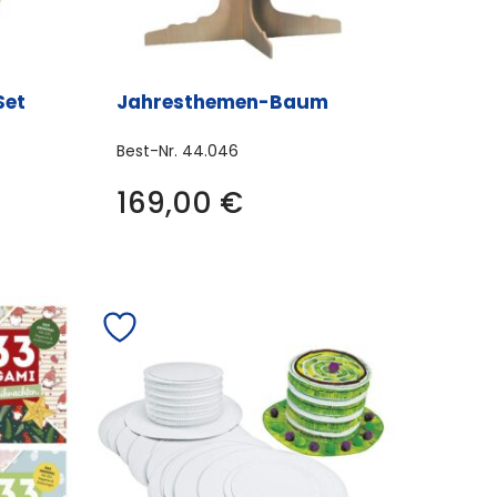
hlt
den
Set
Jahresthemen-Baum
Best-Nr.
44.046
169,00
€