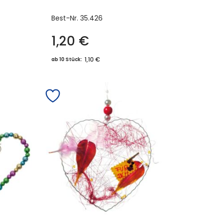
Best-Nr.
35.426
1,20
€
1,10 €
ab 10 Stück: