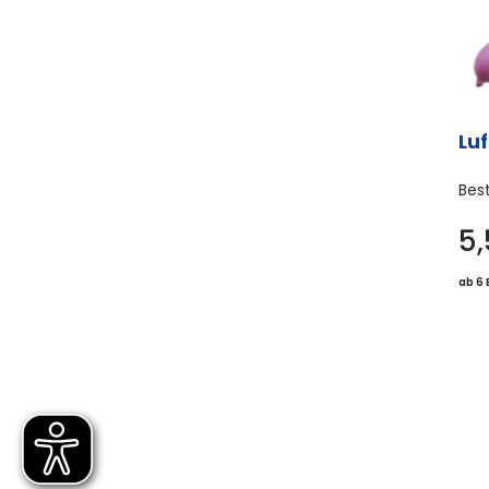
Lu
Bes
5
ab 6 