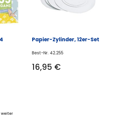
14
Papier-Zylinder, 12er-Set
Best-Nr.
42.255
16,95
€
es
ukt
t
rere
anten
weiter
onen