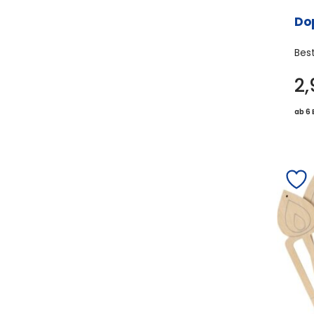
Do
Bes
2
ab 6 