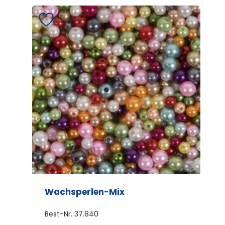
mehrere
Varianten
auf.
Die
Optionen
können
auf
der
Produktseite
gewählt
werden
Wachsperlen-Mix
Best-Nr.
37.840