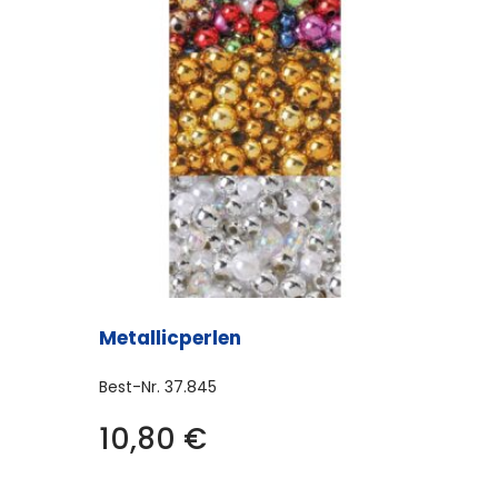
Metallicperlen
Best-Nr.
37.845
Dieses
10,80
€
Produkt
weist