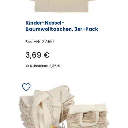
werden
Kinder-Nessel-
Baumwolltaschen, 3er-Pack
Best-Nr.
37.551
3,69
€
3,35 €
ab 6 Einheiten: