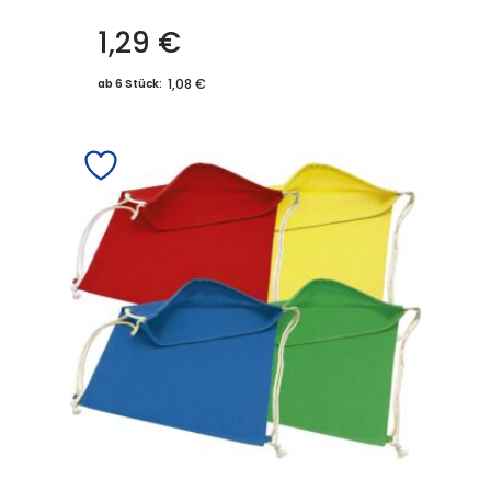
1,29
€
1,08 €
ab 6 Stück: