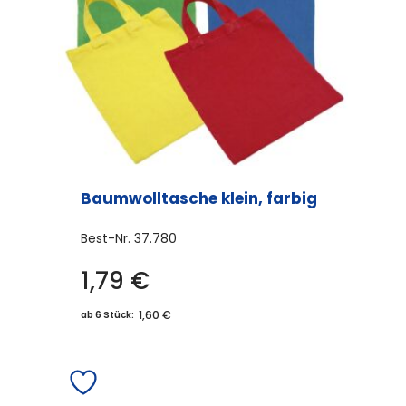
Baumwolltasche klein, farbig
Best-Nr.
37.780
1,79
€
Dieses
Produkt
1,60 €
ab 6 Stück:
weist
mehrere
Varianten