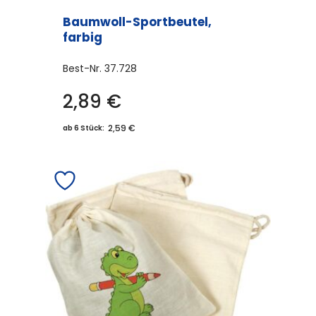
Baumwoll-Sportbeutel,
farbig
Best-Nr.
37.728
2,89
€
Dieses
Produkt
2,59 €
ab 6 Stück:
weist
mehrere
Varianten
auf.
Die
Optionen
können
auf
der