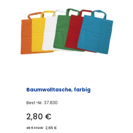
auf.
Die
Optionen
können
auf
der
Produktseite
gewählt
werden
Baumwolltasche, farbig
Best-Nr.
37.830
2,80
€
Dieses
Produkt
2,65 €
ab 6 Stück: