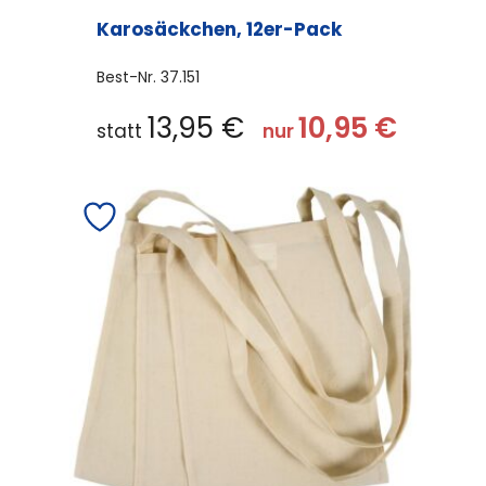
Karosäckchen, 12er-Pack
Best-Nr.
37.151
Dieses
13,95
€
10,95
€
statt
nur
Produkt
weist
mehrere
Varianten
auf.
Die
Optionen
können
auf
der
Produktseite
gewählt