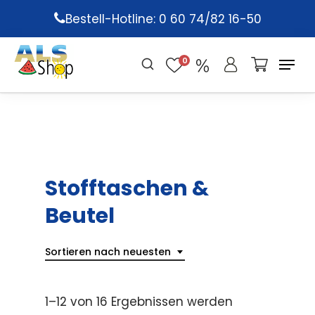
Skip
Bestell-Hotline: 0 60 74/82 16-50
to
main
0
content
Stofftaschen &
Beutel
Sortieren nach neuesten
1–12 von 16 Ergebnissen werden