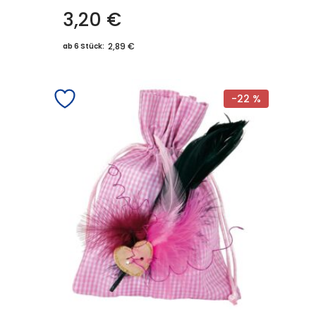
3,20
€
2,89 €
ab 6 Stück:
-22 %