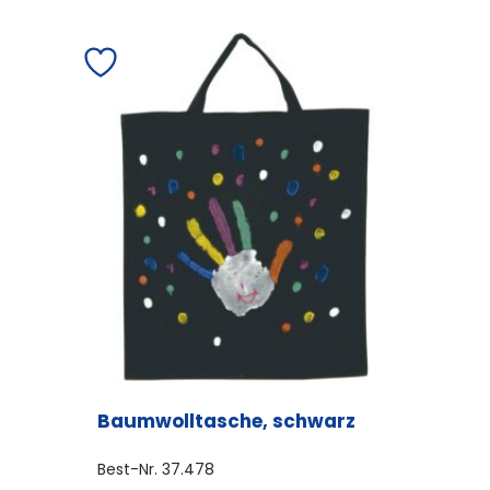
weist
mehrere
Varianten
auf.
Die
Optionen
können
auf
der
Produktseite
gewählt
werden
Baumwolltasche, schwarz
Best-Nr.
37.478