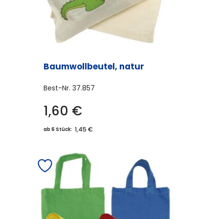
Produktseite
gewählt
werden
Baumwollbeutel, natur
Best-Nr.
37.857
1,60
€
1,45 €
ab 6 Stück: