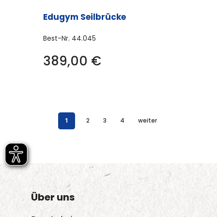
Edugym Seilbrücke
Best-Nr.
44.045
389,00
€
1
2
3
4
weiter
Über uns