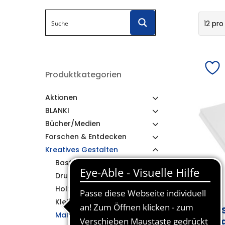
12 pro
Produktkategorien
Aktionen
BLANKI
Bücher/Medien
Forschen & Entdecken
Kreatives Gestalten
Bastelsätze
Drucken
Holz
Klebstoffe
AL
Malen & Zeichnen
g/