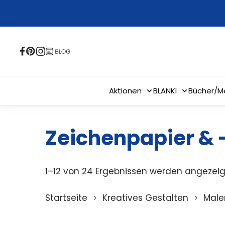
Skip
to
main
content
Aktionen
BLANKI
Bücher/M
Zeichenpapier & 
1–12 von 24 Ergebnissen werden angezeig
Startseite
Kreatives Gestalten
Male