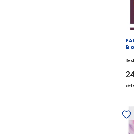
FA
Blo
Bes
2
ab 6 