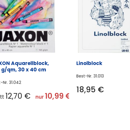
XON Aquarellblock,
Linolblock
5 g/qm, 30 x 40 cm
Best-Nr.
31.013
t-Nr.
31.042
18,95
€
12,70
€
10,99
€
att
nur