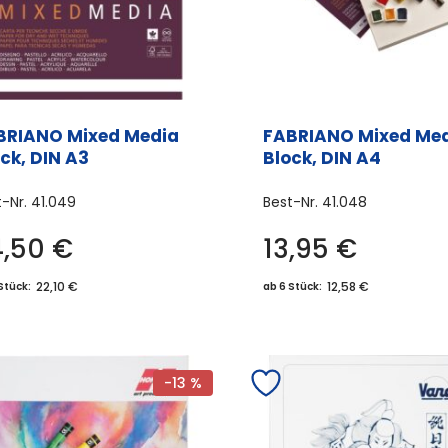
BRIANO Mixed Media
FABRIANO Mixed Me
ck, DIN A3
Block, DIN A4
t-Nr.
41.049
Best-Nr.
41.048
4,50
€
13,95
€
22,10 €
12,58 €
Stück:
ab 6 Stück:
-13 %