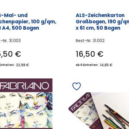
S-Mal- und
ALS-Zeichenkarton
ichenpapier, 100 g/qm,
Großbogen, 190 g/q
N A4, 500 Bogen
x 61 cm, 50 Bogen
t-Nr.
31.003
Best-Nr.
31.002
5,50
€
16,50
€
22,98 €
14,85 €
Einheiten:
ab 6 Einheiten: