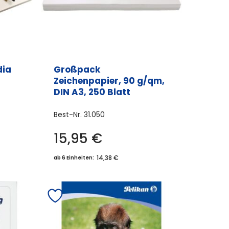
dia
Großpack
Zeichenpapier, 90 g/qm,
DIN A3, 250 Blatt
Best-Nr.
31.050
15,95
€
14,38 €
ab 6 Einheiten: