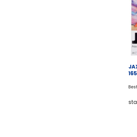
JA
16
Bes
st