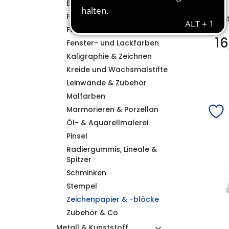
Bunt- & Bleistifte
Farbkästen & Tempera
Bes
Fasermaler & Filzstifte
1
Fenster- und Lackfarben
Kaligraphie & Zeichnen
Kreide und Wachsmalstifte
Leinwände & Zubehör
Malfarben
Marmorieren & Porzellan
Öl- & Aquarellmalerei
Pinsel
Radiergummis, Lineale &
Spitzer
Schminken
Stempel
Zeichenpapier & -blöcke
Zubehör & Co
Metall & Kunststoff