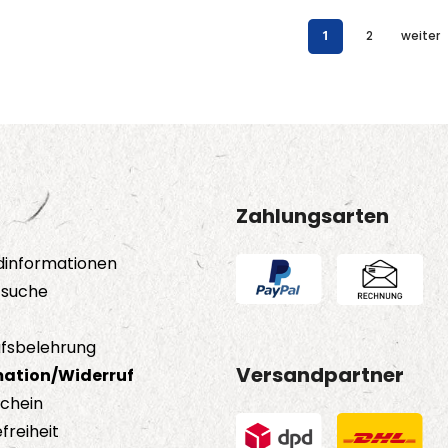
1
2
weiter
Zahlungsarten
dinformationen
tsuche
fsbelehrung
Versandpartner
ation/Widerruf
schein
freiheit