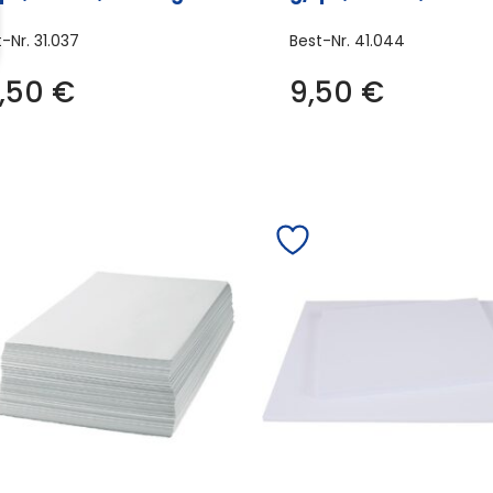
t-Nr.
31.037
Best-Nr.
41.044
6,50
€
9,50
€