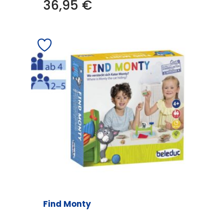
36,95
€
Find Monty