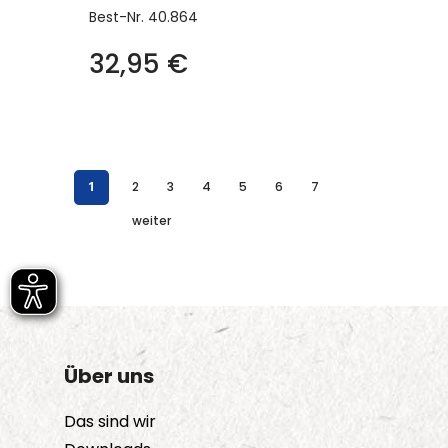
Best-Nr.
40.864
32,95
€
1
2
3
4
5
6
7
weiter
Über uns
Das sind wir