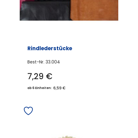
Rindlederstücke
Best-Nr.
33.004
7,29
€
6,59 €
ab 6 Einheiten: