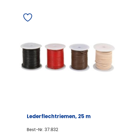
weist
mehrere
Varianten
auf.
Die
Optionen
können
auf
der
Produktseite
gewählt
werden
Lederflechtriemen, 25 m
Best-Nr.
37.832