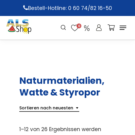
Skip
Bestell-Hotline: 0 60 74/82 16-50
to
main
0
content
Naturmaterialien,
Watte & Styropor
Sortieren nach neuesten
1–12 von 26 Ergebnissen werden