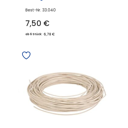
Best-Nr.
33.040
7,50
€
6,78 €
ab 6 Stück: