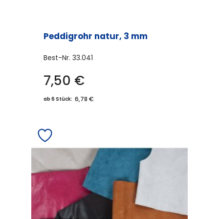
Peddigrohr natur, 3 mm
Best-Nr.
33.041
7,50
€
6,78 €
ab 6 Stück: