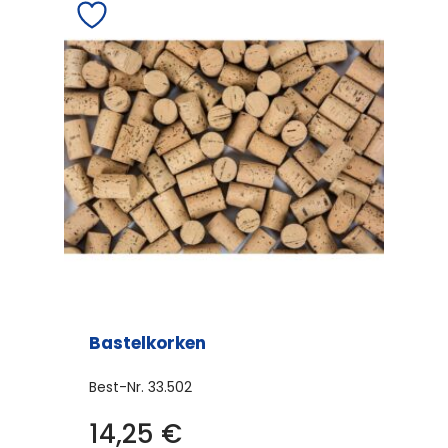
Bastelkorken
Best-Nr.
33.502
14,25
€