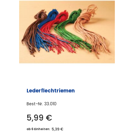
Lederflechtriemen
Best-Nr.
33.010
5,99
€
Dieses
Produkt
5,39 €
ab 6 Einheiten: