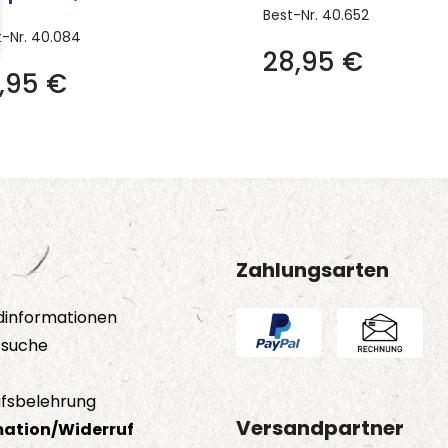
Best-Nr.
40.652
t-Nr.
40.084
28,95
€
Dieses
4,95
€
Produkt
weist
mehrere
Varianten
auf.
Die
Optionen
Zahlungsarten
können
dinformationen
auf
tsuche
der
Produktseite
fsbelehrung
gewählt
Versandpartner
ation/Widerruf
werden