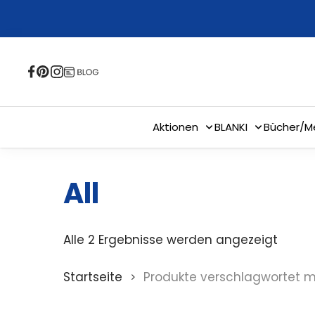
Skip
to
main
content
Aktionen
BLANKI
Bücher/M
All
Alle 2 Ergebnisse werden angezeigt
Startseite
Produkte verschlagwortet mit