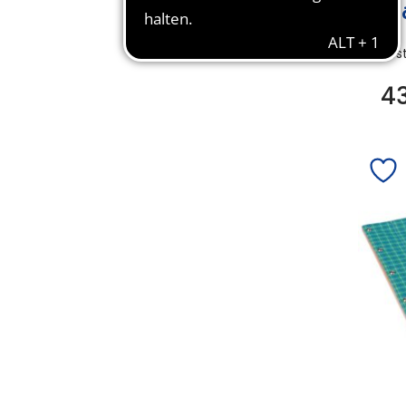
Kn
Bes
4