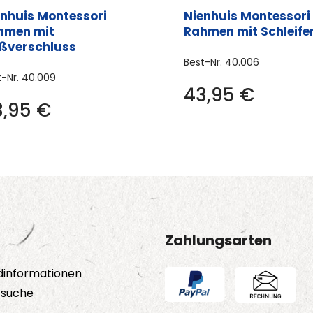
enhuis Montessori
Nienhuis Montessori
hmen mit
Rahmen mit Schleife
ißverschluss
Best-Nr.
40.006
t-Nr.
40.009
43,95
€
3,95
€
Zahlungsarten
dinformationen
tsuche