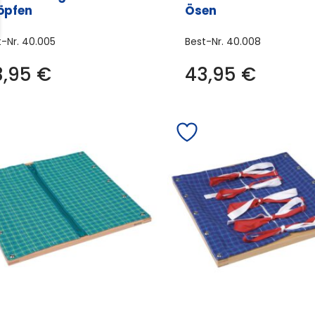
öpfen
Ösen
t-Nr.
40.005
Best-Nr.
40.008
3,95
€
43,95
€