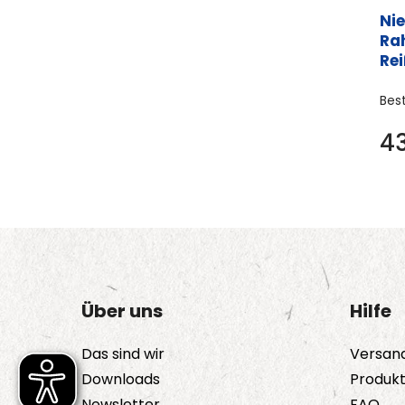
Ni
Ra
Re
Bes
4
Über uns
Hilfe
Das sind wir
Versan
Downloads
Produk
Newsletter
FAQ