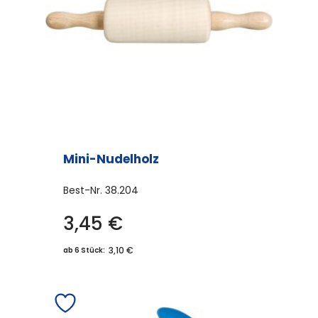
Mini-Nudelholz
Best-Nr.
38.204
3,45
€
3,10 €
ab 6 Stück: