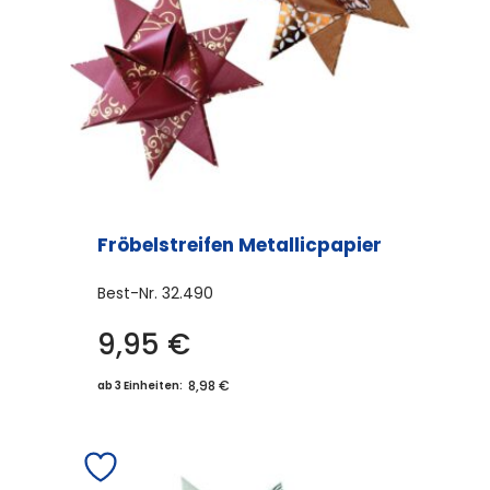
Fröbelstreifen Metallicpapier
Best-Nr.
32.490
9,95
€
Dieses
Produkt
8,98 €
ab 3 Einheiten:
weist
mehrere
Varianten