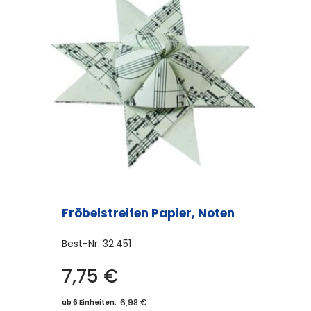
auf.
Die
Optionen
können
auf
der
Produktseite
gewählt
werden
Fröbelstreifen Papier, Noten
Best-Nr.
32.451
7,75
€
6,98 €
ab 6 Einheiten: