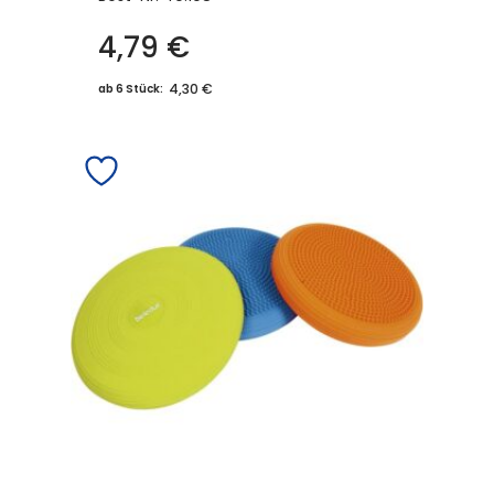
4,79
€
4,30 €
ab 6 Stück: