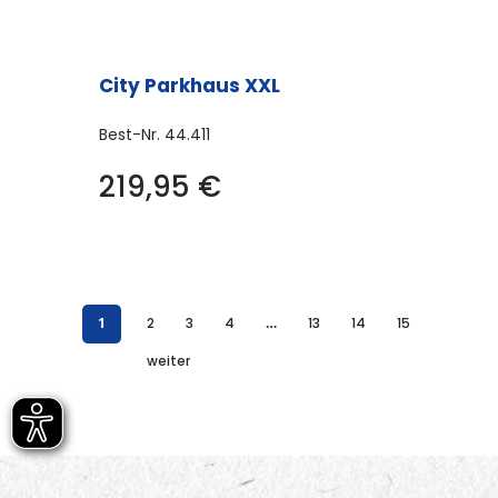
City Parkhaus XXL
Best-Nr.
44.411
219,95
€
1
2
3
4
…
13
14
15
weiter