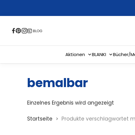
Skip
to
main
content
Aktionen
BLANKI
Bücher/M
bemalbar
Einzelnes Ergebnis wird angezeigt
Startseite
Produkte verschlagwortet m