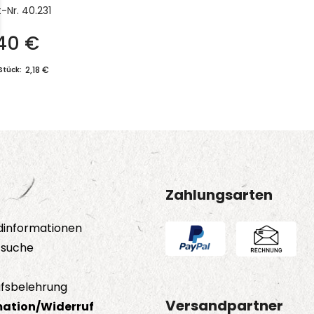
t-Nr.
40.231
,40
€
2,18 €
Stück:
Zahlungsarten
dinformationen
tsuche
fsbelehrung
Versandpartner
ation/Widerruf