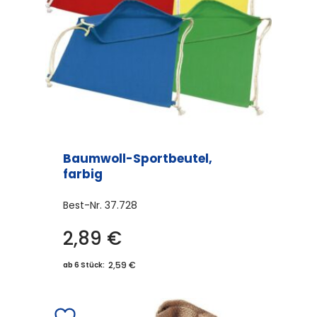
Baumwoll-Sportbeutel,
farbig
Best-Nr.
37.728
2,89
€
Dieses
Produkt
2,59 €
ab 6 Stück:
weist
mehrere