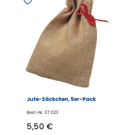
Varianten
auf.
Die
Optionen
können
auf
der
Produktseite
gewählt
werden
Jute-Säckchen, 5er-Pack
Best-Nr.
37.023
5,50
€