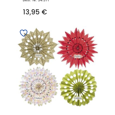
Best-Nr.
34.371
13,95
€