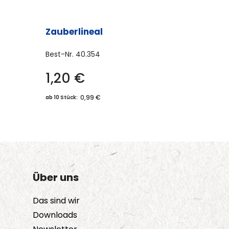
werden
Zauberlineal
Best-Nr.
40.354
1,20
€
0,99 €
ab 10 Stück:
Über uns
Das sind wir
Downloads