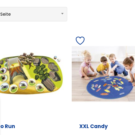
 Seite
no Run
XXL Candy