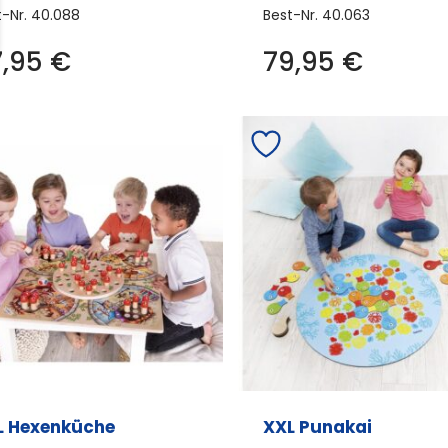
t-Nr.
40.088
Best-Nr.
40.063
7,95
€
79,95
€
L Hexenküche
XXL Punakai