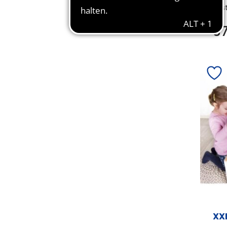
Bes
3
XX