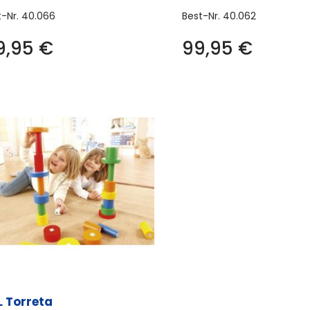
t-Nr.
40.066
Best-Nr.
40.062
19,95
€
99,95
€
L Torreta