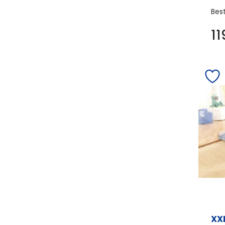
Bes
1
XX