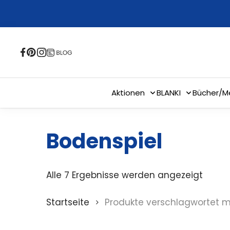
Skip
to
main
content
Aktionen
BLANKI
Bücher/M
Bodenspiel
Alle 7 Ergebnisse werden angezeigt
Startseite
Produkte verschlagwortet mi