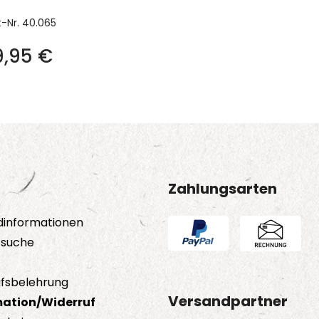
t-Nr.
40.065
9,95
€
Zahlungsarten
dinformationen
tsuche
fsbelehrung
Versandpartner
ation/Widerruf