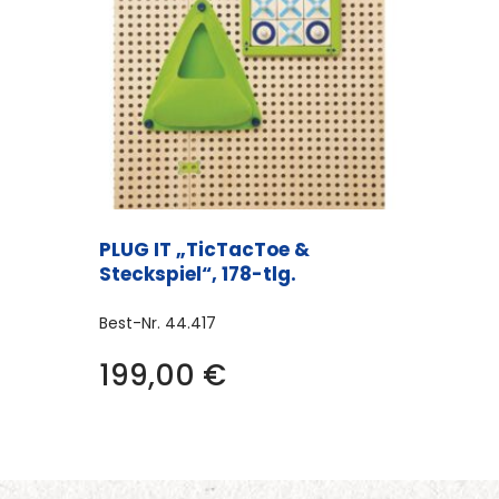
PLUG IT „TicTacToe &
Steckspiel“, 178-tlg.
Best-Nr.
44.417
199,00
€