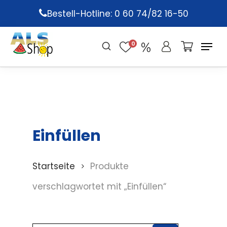
Skip
Bestell-Hotline: 0 60 74/82 16-50
to
main
0
content
Einfüllen
Startseite
Produkte
verschlagwortet mit „Einfüllen“