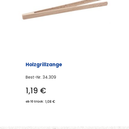
Holzgrillzange
Best-Nr.
34.309
1,19
€
1,08 €
ab 10 Stück: