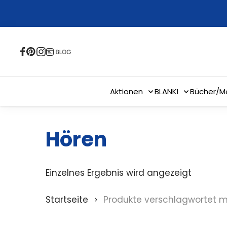
Skip
to
main
content
Aktionen
BLANKI
Bücher/M
Hören
Einzelnes Ergebnis wird angezeigt
Startseite
Produkte verschlagwortet mi