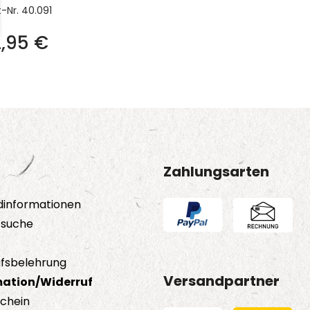
t-Nr.
40.091
2,95
€
Zahlungsarten
dinformationen
tsuche
fsbelehrung
Versandpartner
ation/Widerruf
schein