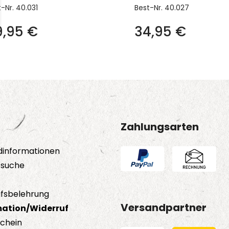
t-Nr.
40.031
Best-Nr.
40.027
9,95
€
34,95
€
Zahlungsarten
dinformationen
tsuche
fsbelehrung
Versandpartner
ation/Widerruf
schein