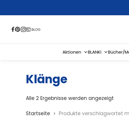
Skip
to
main
content
Aktionen
BLANKI
Bücher/M
Klänge
Alle 2 Ergebnisse werden angezeigt
Startseite
Produkte verschlagwortet mi