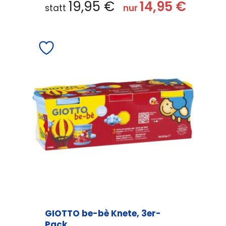
19,95
€
14,95
€
statt
nur
GIOTTO be-bè Knete, 3er-
Pack