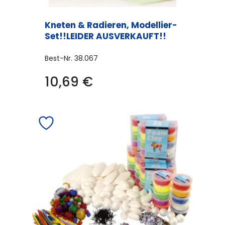
Kneten & Radieren, Modellier-
Set!!LEIDER AUSVERKAUFT!!
Best-Nr.
38.067
Dieses
10,69
€
Produkt
weist
mehrere
Varianten
auf.
Die
Optionen
können
auf
der