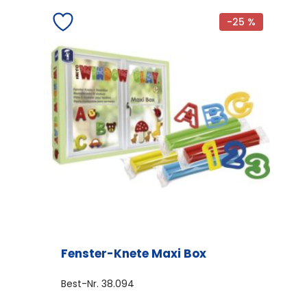
mehrere
-25 %
Varianten
auf.
Die
Optionen
können
auf
der
Produktseite
gewählt
werden
Fenster-Knete Maxi Box
Best-Nr.
38.094