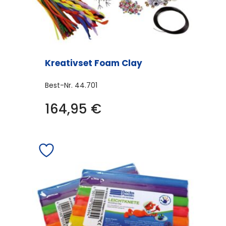
Produktseite
gewählt
werden
Kreativset Foam Clay
Best-Nr.
44.701
164,95
€