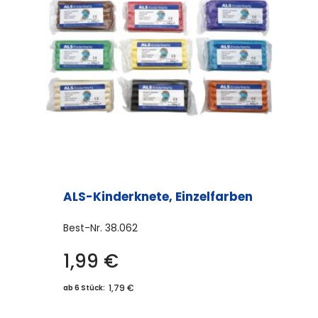
ALS-Kinderknete, Einzelfarben
Best-Nr.
38.062
1,99
€
Dieses
Produkt
1,79 €
ab 6 Stück:
weist