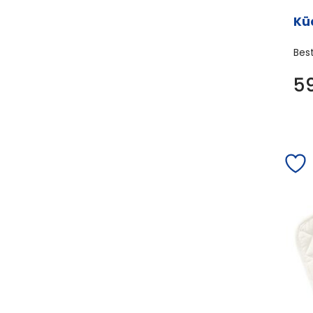
Küc
Bes
5