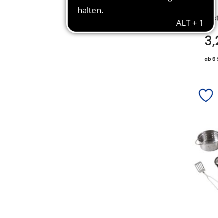
Bes
3
ab 6 