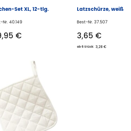
werden
hen-Set XL, 12-tlg.
Latzschürze, weiß
t-Nr.
40.149
Best-Nr.
37.507
9,95
€
3,65
€
3,28 €
ab 6 Stück: