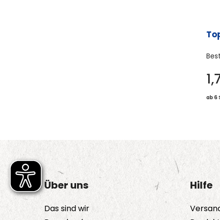
To
Bes
1,
ab 6 
Über uns
Hilfe
Das sind wir
Versan