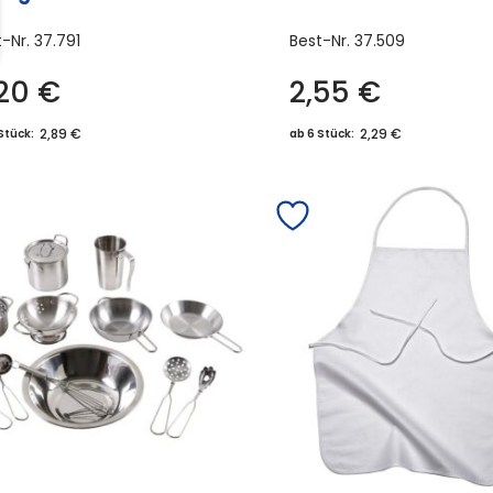
t-Nr.
37.791
Best-Nr.
37.509
,20
€
2,55
€
Dieses
Produkt
2,89 €
2,29 €
Stück:
ab 6 Stück:
weist
mehrere
Varianten
auf.
Die
Optionen
können
auf
der
Produktseite
gewählt