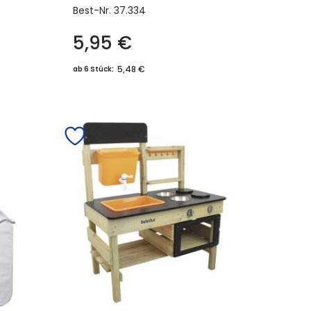
Best-Nr.
37.334
5,95
€
5,48 €
ab 6 Stück: