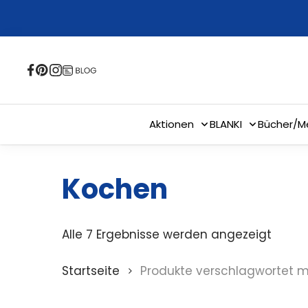
Skip
to
main
content
Aktionen
BLANKI
Bücher/M
Kochen
Alle 7 Ergebnisse werden angezeigt
Startseite
Produkte verschlagwortet m