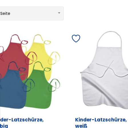
 Seite
nder-Latzschürze,
Kinder-Latzschürze,
rbig
weiß