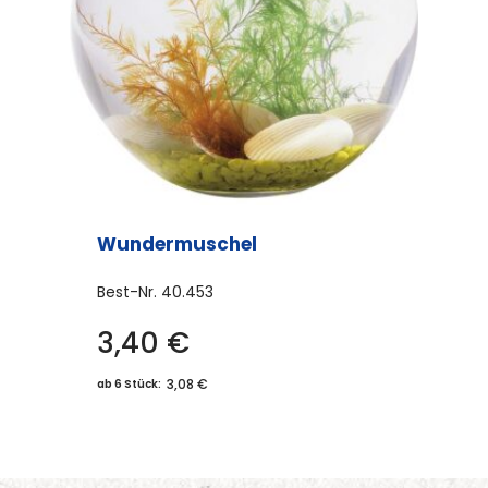
Wundermuschel
Best-Nr.
40.453
3,40
€
3,08 €
ab 6 Stück: