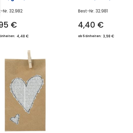
t-Nr.
32.982
Best-Nr.
32.981
,95
€
4,40
€
4,48 €
3,98 €
Einheiten:
ab 5 Einheiten: