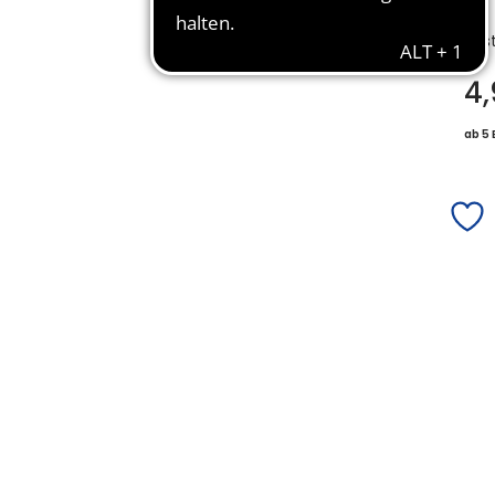
Bes
4
ab 5 