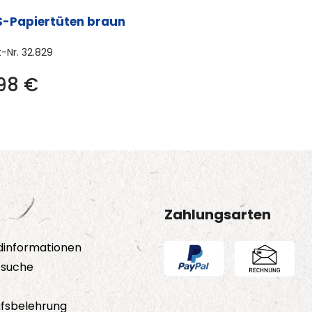
S-Papiertüten braun
t-Nr.
32.829
,98
€
Zahlungsarten
dinformationen
tsuche
fsbelehrung