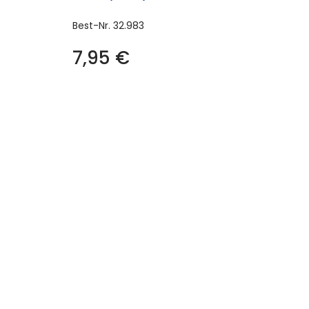
Best-Nr.
32.983
7,95
€