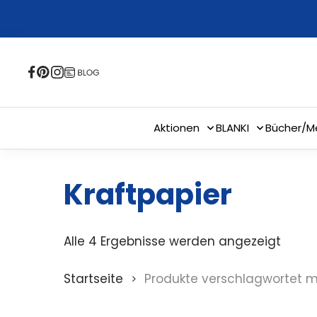
Skip
to
main
content
Aktionen
BLANKI
Bücher/M
Kraftpapier
Alle 4 Ergebnisse werden angezeigt
Startseite
Produkte verschlagwortet mi