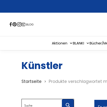
Skip
to
main
content
Aktionen
BLANKI
Bücher/M
Künstler
Startseite
Produkte verschlagwortet mi