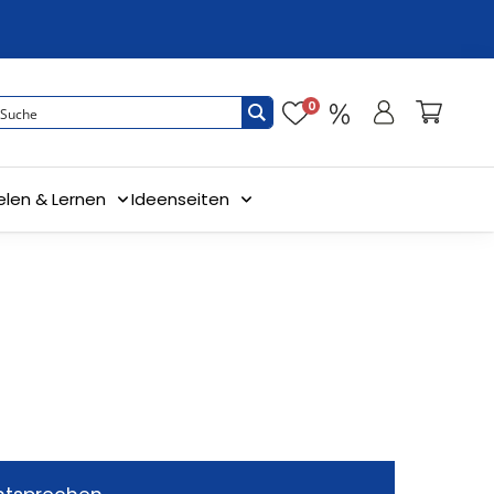
0
elen & Lernen
Ideenseiten