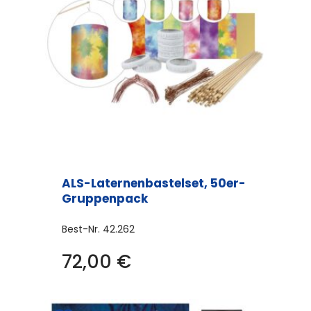
ALS-Laternenbastelset, 50er-
Gruppenpack
Best-Nr.
42.262
Dieses
72,00
€
Produkt
weist