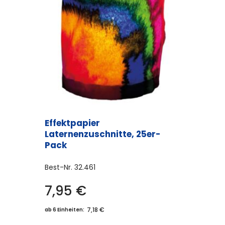
Effektpapier
Laternenzuschnitte, 25er-
Pack
Best-Nr.
32.461
7,95
€
7,18 €
ab 6 Einheiten: