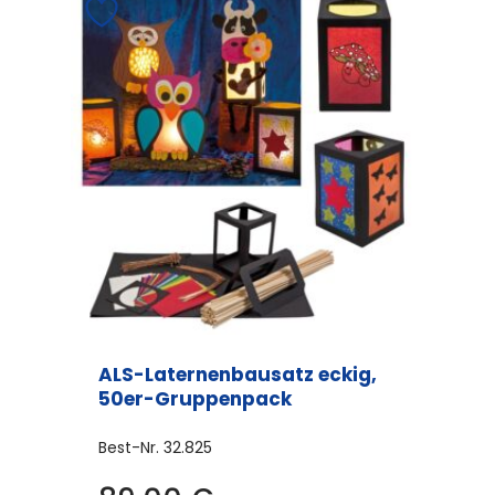
mehrere
Varianten
auf.
Die
Optionen
können
auf
der
Produktseite
gewählt
werden
ALS-Laternenbausatz eckig,
50er-Gruppenpack
Best-Nr.
32.825