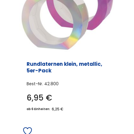
Rundlaternen klein, metallic,
5er-Pack
Best-Nr.
42.800
6,95
€
Dieses
Produkt
6,25 €
ab 6 Einheiten:
weist
mehrere
Varianten