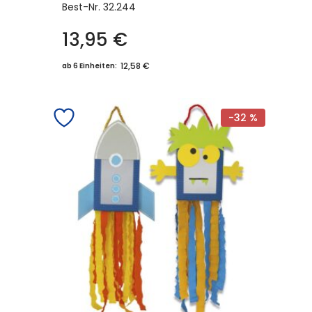
Best-Nr.
32.244
13,95
€
12,58 €
ab 6 Einheiten:
-32 %