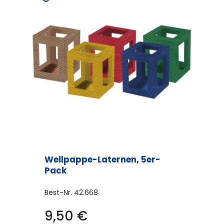
auf.
Die
Optionen
können
auf
der
Produktseite
gewählt
werden
Wellpappe-Laternen, 5er-
Pack
Best-Nr.
42.668
9,50
€