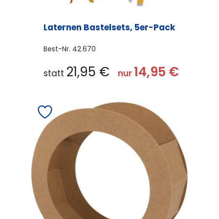
Laternen Bastelsets, 5er-Pack
Best-Nr.
42.670
Dieses
21,95
€
14,95
€
statt
nur
Produkt
weist
mehrere
Varianten
auf.
Die
Optionen
können
auf
der
Produktseite