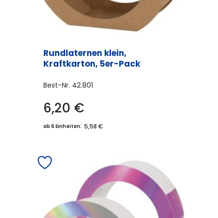
gewählt
werden
Rundlaternen klein,
Kraftkarton, 5er-Pack
Best-Nr.
42.801
6,20
€
5,58 €
ab 6 Einheiten: