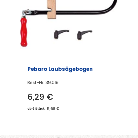
Pebaro Laubsägebogen
Best-Nr.
39.019
6,29
€
5,69 €
ab 6 Stück: