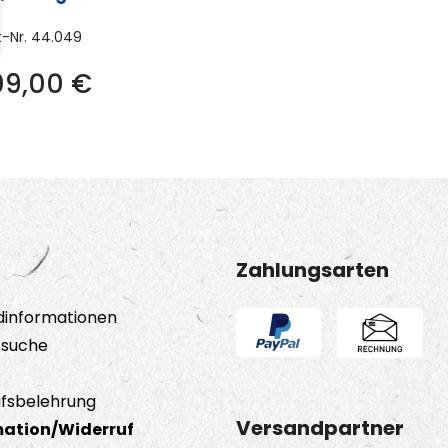
t-Nr.
44.049
09,00
€
Zahlungsarten
dinformationen
tsuche
fsbelehrung
Versandpartner
ation/Widerruf