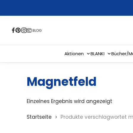
Skip
to
main
content
Aktionen
BLANKI
Bücher/M
Magnetfeld
Einzelnes Ergebnis wird angezeigt
Startseite
Produkte verschlagwortet m