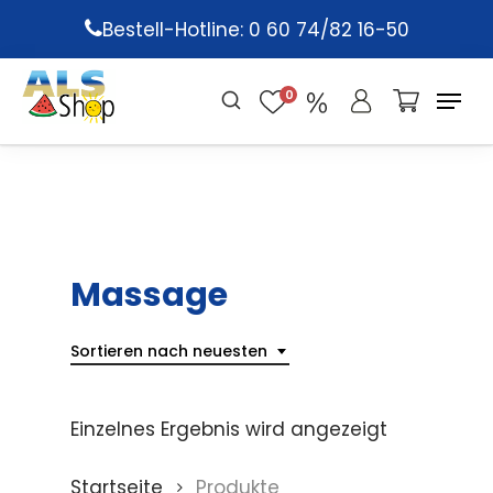
Skip
Bestell-Hotline: 0 60 74/82 16-50
to
main
0
content
Massage
Sortieren nach neuesten
Einzelnes Ergebnis wird angezeigt
Startseite
Produkte