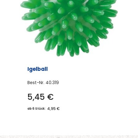
Igelball
Best-Nr.
40.319
5,45
€
4,95 €
ab 6 Stück: