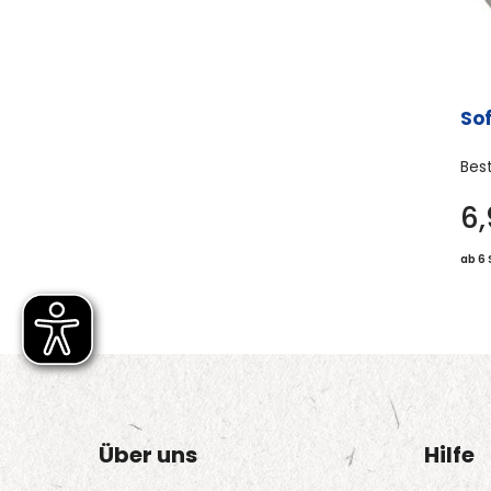
So
Bes
6
ab 6 
Über uns
Hilfe