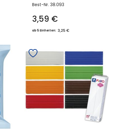
Best-Nr.
38.093
3,59
€
3,25 €
ab 5 Einheiten: