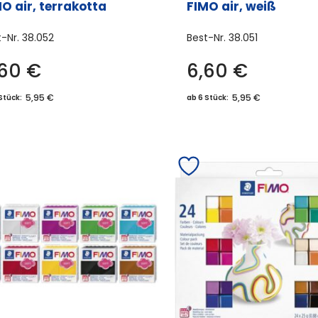
O air, terrakotta
FIMO air, weiß
t-Nr.
38.052
Best-Nr.
38.051
,60
€
6,60
€
5,95 €
5,95 €
Stück:
ab 6 Stück: