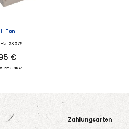
ft-Ton
t-Nr.
38.076
,95
€
Dieses
Produkt
6,48 €
Stück:
weist
mehrere
Varianten
auf.
Die
Optionen
Zahlungsarten
können