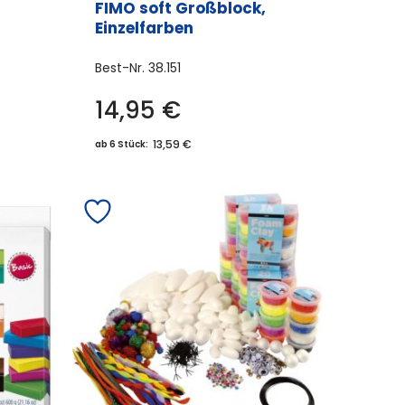
FIMO soft Großblock,
Einzelfarben
Best-Nr.
38.151
14,95
€
Dieses
Produkt
13,59 €
ab 6 Stück:
weist
mehrere
Varianten
auf.
Die
Optionen
können
auf
der
Produktseite