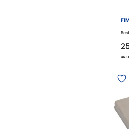
FI
Bes
2
ab 6 