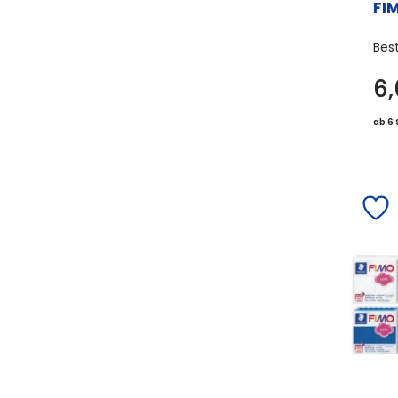
FIM
Bes
6
ab 6 