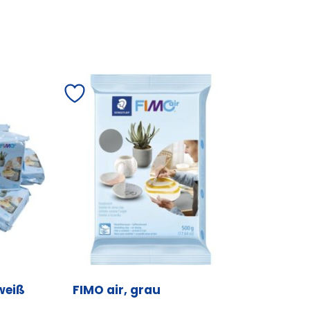
weiß
FIMO air, grau