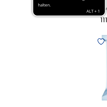
Bes
11