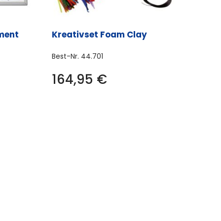
gewählt
werden
ment
Kreativset Foam Clay
Best-Nr.
44.701
164,95
€