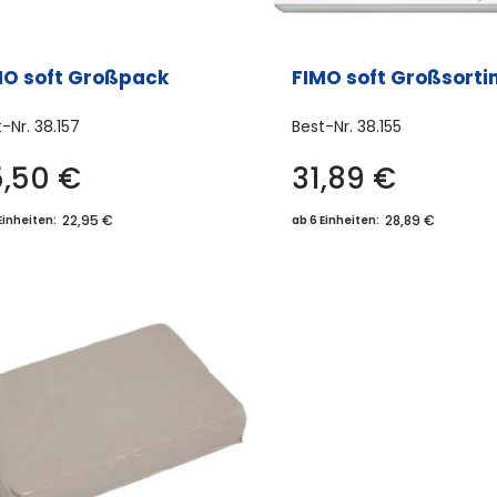
MO soft Großpack
FIMO soft Großsorti
t-Nr.
38.157
Best-Nr.
38.155
5,50
€
31,89
€
22,95 €
28,89 €
Einheiten:
ab 6 Einheiten: