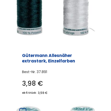
Gütermann Allesnäher
extrastark, Einzelfarben
Best-Nr.
37.891
3,98
€
Dieses
Produkt
3,59 €
ab 5 Stück:
weist
mehrere