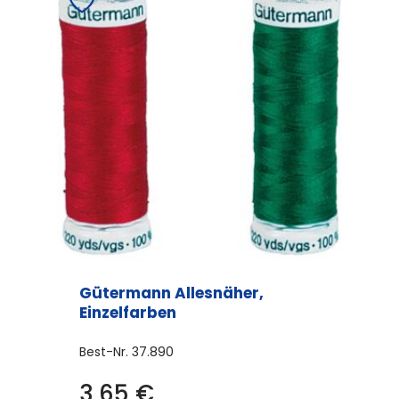
Varianten
auf.
Die
Optionen
können
auf
der
Produktseite
gewählt
werden
Gütermann Allesnäher,
Einzelfarben
Best-Nr.
37.890
3,65
€
Dieses