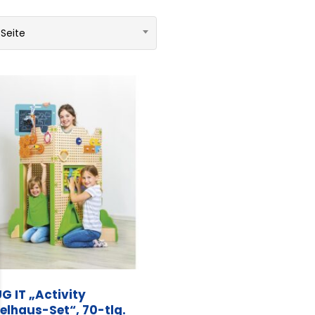
 Seite
G IT „Activity
elhaus-Set“, 70-tlg.