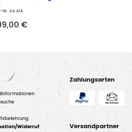
t-Nr.
44.414
99,00
€
Zahlungsarten
dinformationen
tsuche
fsbelehrung
Versandpartner
ation/Widerruf