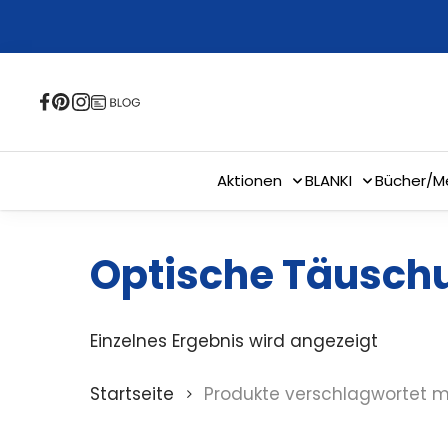
Skip
to
main
content
Aktionen
BLANKI
Bücher/M
Optische Täusch
Einzelnes Ergebnis wird angezeigt
Startseite
Produkte verschlagwortet m