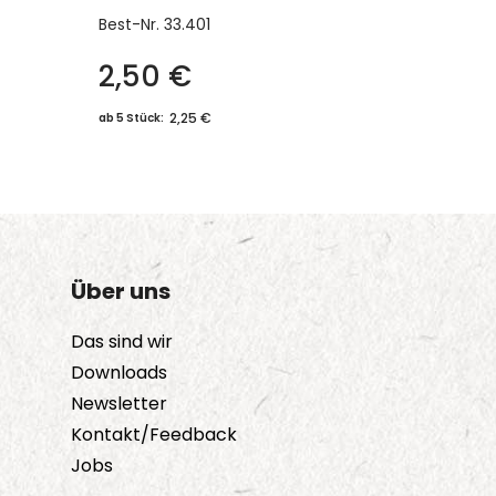
Best-Nr.
33.401
2,50
€
Dieses
Produkt
2,25 €
ab 5 Stück:
weist
mehrere
Varianten
auf.
Die
Über uns
Optionen
können
Das sind wir
auf
Downloads
der
Newsletter
Produktseite
Kontakt/Feedback
gewählt
Jobs
werden