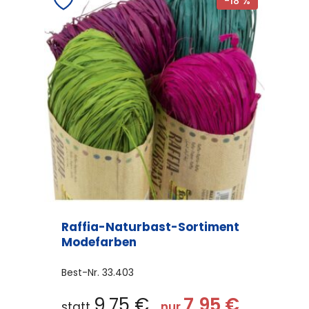
-18 %
Raffia-Naturbast-Sortiment
Modefarben
Best-Nr.
33.403
9,75
€
7,95
€
statt
nur