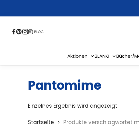
Skip
to
main
content
Aktionen
BLANKI
Bücher/M
Pantomime
Einzelnes Ergebnis wird angezeigt
Startseite
Produkte verschlagwortet 