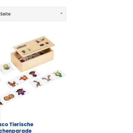
 Seite
uco Tierische
ichenparade