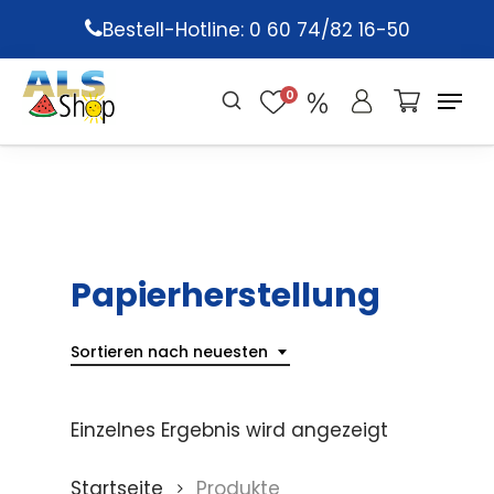
Skip
Bestell-Hotline: 0 60 74/82 16-50
to
main
0
content
Papierherstellung
Sortieren nach neuesten
Einzelnes Ergebnis wird angezeigt
Startseite
Produkte