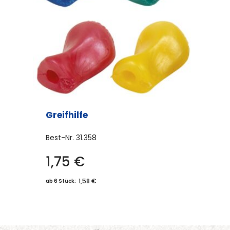
Greifhilfe
Best-Nr.
31.358
1,75
€
1,58 €
ab 6 Stück: