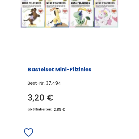
Bastelset Mini-Filzinies
Best-Nr.
37.494
3,20
€
Dieses
Produkt
2,89 €
ab 6 Einheiten:
weist
mehrere
Varianten