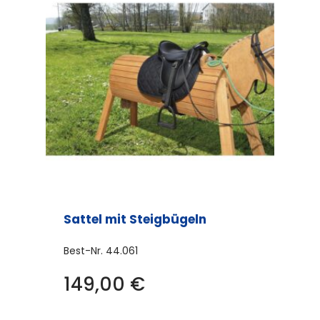
auf.
Die
Optionen
können
auf
der
Produktseite
gewählt
werden
Sattel mit Steigbügeln
Best-Nr.
44.061
149,00
€