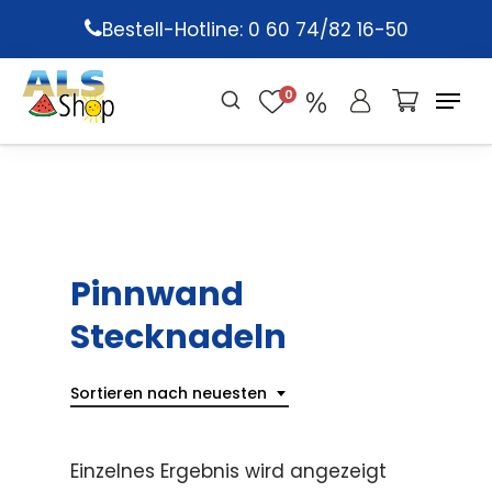
Skip
Bestell-Hotline: 0 60 74/82 16-50
to
main
0
content
Pinnwand
Stecknadeln
Sortieren nach neuesten
Einzelnes Ergebnis wird angezeigt