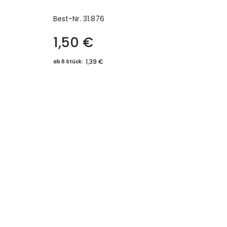
Best-Nr.
31.876
1,50
€
1,39 €
ab 6 Stück: