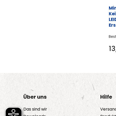
Min
Ke
LE
Ers
Bes
1
Über uns
Hilfe
Das sind wir
Versan