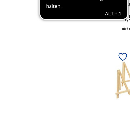
Bes
4
ab 6 