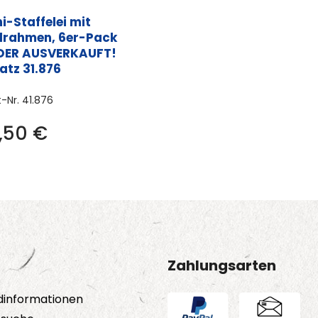
i-Staffelei mit
ilrahmen, 6er-Pack
IDER AUSVERKAUFT!
atz 31.876
t-Nr.
41.876
3,50
€
Zahlungsarten
dinformationen