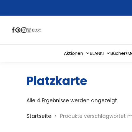
Skip
to
main
content
Aktionen
BLANKI
Bücher/M
Platzkarte
Alle 4 Ergebnisse werden angezeigt
Startseite
Produkte verschlagwortet mi